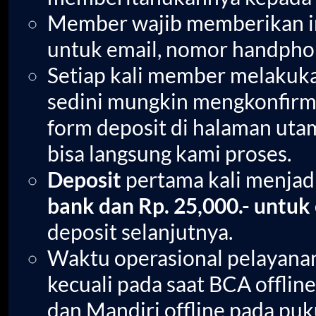
Member wajib memberikan in
untuk email, nomor handphon
Setiap kali member melakuka
sedini mungkin mengkonfirma
form deposit di halaman ut
bisa langsung kami proses.
Deposit
pertama kali menja
bank dan Rp. 25,000.- untuk
deposit selanjutnya.
Waktu operasional pelayana
kecuali pada saat BCA offline
dan Mandiri offline pada puk