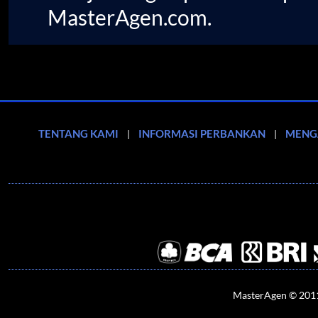
MasterAgen.com.
TENTANG KAMI
INFORMASI PERBANKAN
MENG
|
|
MasterAgen © 2011