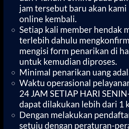
jam tersebut baru akan kami 
online kembali.
Setiap kali member hendak 
terlebih dahulu mengkonfirm
mengisi form penarikan di
untuk kemudian diproses.
Minimal penarikan uang adalah
Waktu operasional pelayanan
24 JAM SETIAP HARI SENIN
dapat dilakukan lebih dari 1 
Dengan melakukan pendafta
setuju dengan peraturan-per